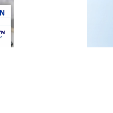
gilizar circuitos de atención y validación para
 de 7 a 14 hs.
al 4221228 interno 104 o escribinos a