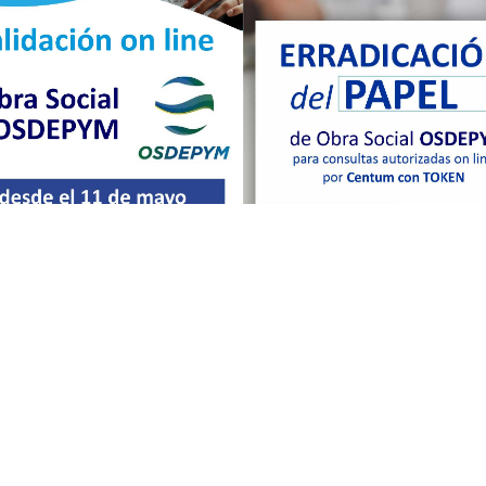
esos de digitalización y optimización administrativa, buscando a
ueden comunicarse con Mesa de Entrada Virtual de lunes a viernes
ia o para mayor detalles comunicate con nosotros 