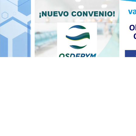
Desde el Colegio se continúa avanzando en proc
profesionales y pacientes.
ℹ️ Ante cualquier duda o consulta, los socios p
Si aún tienes dudas sobre esta notic
obrasociales@colmedse.com.ar