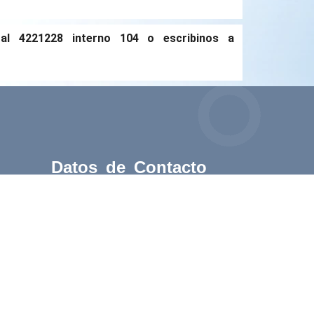
al 4221228 interno 104 o escribinos a
Datos de Contacto
9 de julio 154
4200, Santiago del Estero
info@colmedse.com.ar
+54 0385 422 1228