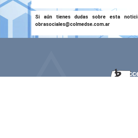
Si aún tienes dudas sobre esta notic
obrasociales@colmedse.com.ar
Acc
Inicio
Institu
Desca
Uno de los cardinales motivacionales
que se expresó en las primeras
Fotos
reglamentaciones del colegio de
Socie